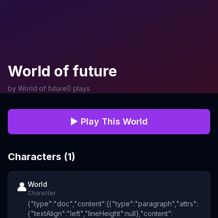
Skip to content
World of future
by
World of future
0
plays
▶ Play This World
Characters (
1
)
👤
World
Character
{"type":"doc","content":[{"type":"paragraph","attrs":
{"textAlign":"left","lineHeight":null},"content":